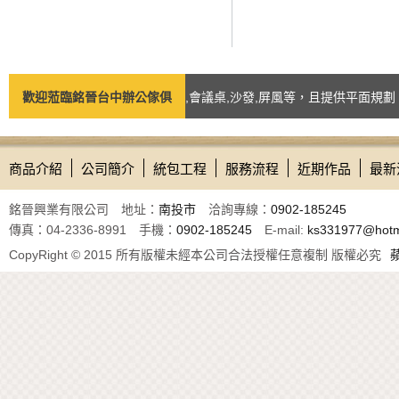
之商品如：台中辦公椅,辦公桌,會議桌,沙發,屏風等，且提供平面規劃、諮
歡迎蒞臨銘晉台中辦公傢俱
商品介紹
公司簡介
統包工程
服務流程
近期作品
最新
銘晉興業有限公司 地址：
南投市
洽詢專線：
0902-185245
傳真：04-2336-8991 手機：
0902-185245
E-mail:
ks331977@hotm
CopyRight © 2015 所有版權未經本公司合法授權任意複制 版權必究