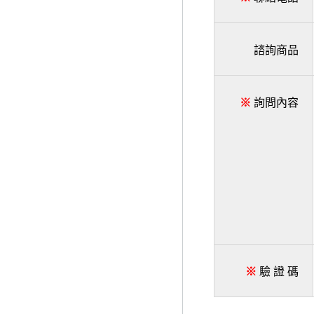
諮詢商品
※
詢問內容
※
驗 證 碼