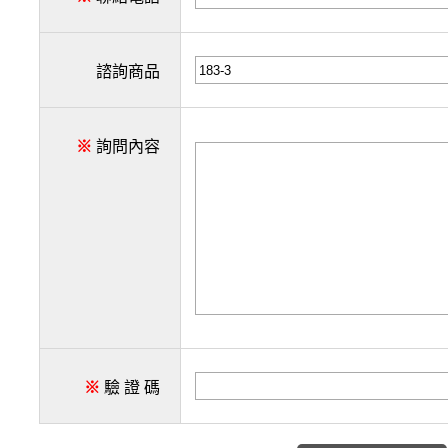
諮詢商品
※
詢問內容
※
驗 證 碼