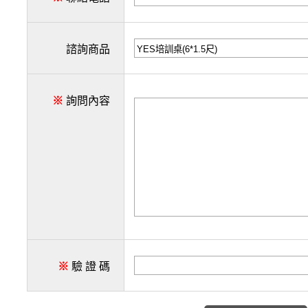
諮詢商品
※
詢問內容
※
驗 證 碼