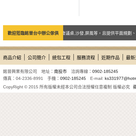
商品如：台中辦公椅,辦公桌,會議桌,沙發,屏風等，且提供平面規劃、諮詢
歡迎蒞臨銘晉台中辦公傢俱
商品介紹
公司簡介
統包工程
服務流程
近期作品
最新
銘晉興業有限公司 地址：
南投市
洽詢專線：
0902-185245
傳真：04-2336-8991 手機：
0902-185245
E-mail:
ks331977@hotm
CopyRight © 2015 所有版權未經本公司合法授權任意複制 版權必究