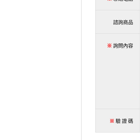
諮詢商品
※
詢問內容
※
驗 證 碼