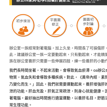
辦公oa家具-必學2招養肝健身法
辦公室一族經常對著電腦，加上久坐，時間長了可損傷肝
此，建議辦公室一族一定要動起來，只有動起來，才能精
族在辦公室養肝只需要一些伸展四肢，練一些養肝的小動
我們長時間坐著，不起來活動，會導致氣血瘀滯。oa辦公
物質，氣血失和會導致多種疾病。對此，《黃帝內經．素
乃變化而生。」因此，我們就需要運動起來，養肝增強肝
泄的功能。肝血充盈，肝氣正常疏泄，則身心就能健康。
著電腦，最好抽出時間進行適當運動，以養肝名目，舒筋
常生理功能。