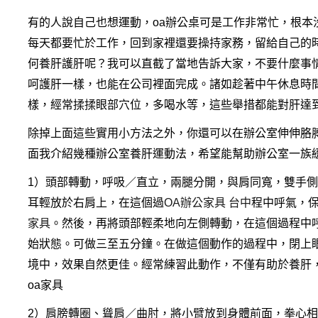
有的人說自己也想運動，oa辦公桌可是工作非常忙，根本
每天都要忙於工作，回到家裡還要操持家務，留給自己的
何養肝護肝呢？我可以直截了當地告訴大家，不要什麼事
呵護肝一樣，也能在公司裡面完成。諸如趁著中午休息時
樣，經常揉揉眼部穴位，多喝水等，這些舉措都能對肝達
除掉上面這些實用小方法之外，你還可以在辦公室伸伸胳
面我介紹幾種辦公室養肝運動法，希望能幫助辦公室一族
1）頭部轉動，呼吸／直立，兩腿分開，與肩同寬，雙手
耳輕放於右肩上，在這個過
OA辦公家具 台中
程中呼氣，
家具
。然後，再將頭部輕柔地向左側轉動，在這個過程中
始狀態。可做三至五分鐘。在做這個動作的過程中，閉上
境中，效果自然更佳。經常練習此動作，不僅有助於養肝
oa家具
2）肩膀轉圈、聳肩／曲肘，將小臂放到身體前面，拳心