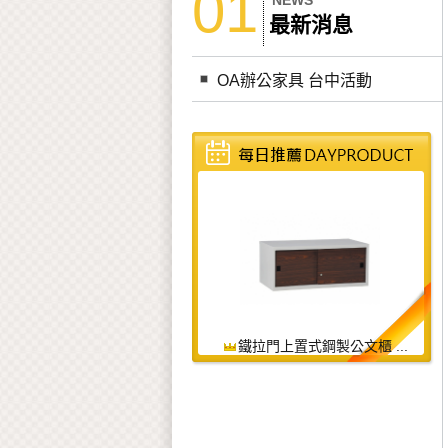
01
NEWS
最新消息
OA辦公家具 台中活動
鐵拉門上置式鋼製公文櫃 ...