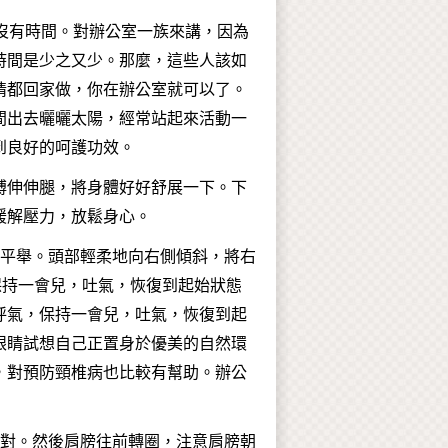
沒有時間。對辦公室一族來講，因為
時間是少之又少。那麼，這些人該如
情都回家做，你在辦公室就可以了。
間出去曬曬太陽，經常站起來活動一
到良好的呵護功效。
膊伸伸腿，將身體好好舒展一下。下
緩解壓力，放鬆身心。
側平舉。頭部輕柔地向右側傾斜，將右
保持一會兒，吐氣，恢復到起始狀態
呼氣，保持一會兒，吐氣，恢復到起
眼睛試想自己正置身於優美的自然環
，對預防頸椎病也比較有幫助。辦公
相對。然後肩膀往前轉圈，注意肩膀朝