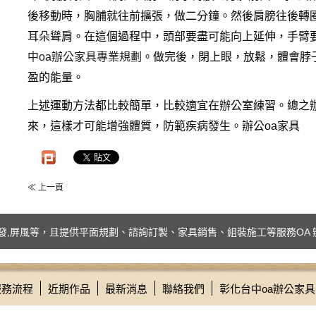
後移動時，胸脯就往前擴張，做二分鐘。然後肩膀往後轉
耳朵聳肩。在這個過程中，頭部要盡可能向上延伸，手臂
中oa辦公家具專業規劃
。做完後，閉上眼，放鬆，體會脖
盈的能量。
上述運動方法都比較簡單，比較適宜在辦公室練習。總之
來，這樣才可能增強體質，防範疾病發生。辦公oa家具
≪ 上一頁
屏風等，且提供平面規劃、諮詢訂製、家具銷售、組裝施工等服務OA 辦公家
服務流程
近期作品
最新消息
聯絡我們
彰化台中oa辦公家具