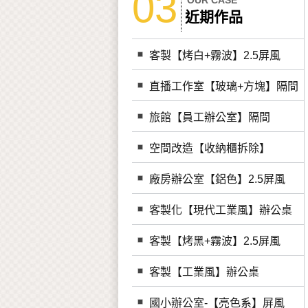
03
OUR CASE
近期作品
客製【烤白+霧波】2.5屏風
直播工作室【玻璃+方塊】隔間
旅館【員工辦公室】隔間
空間改造【收納櫃拆除】
廠房辦公室【鋁色】2.5屏風
客製化【現代工業風】辦公桌
客製【烤黑+霧波】2.5屏風
客製【工業風】辦公桌
國小辦公室-【亮色系】屏風