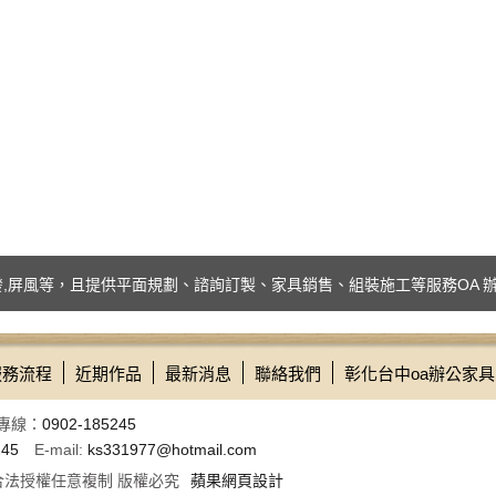
風等，且提供平面規劃、諮詢訂製、家具銷售、組裝施工等服務OA 辦公家具
服務流程
近期作品
最新消息
聯絡我們
彰化台中oa辦公家具
專線：
0902-185245
245
E-mail:
ks331977@hotmail.com
本公司合法授權任意複制 版權必究
蘋果網頁設計