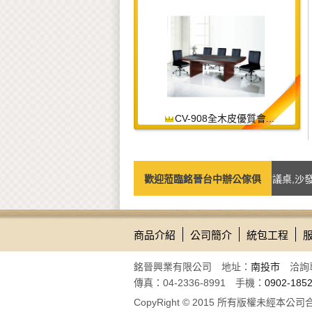
CV-908全木皮優質會...
專營辦公家具相關之商品如：台中辦公椅,辦公桌,會議桌,沙發,屏
歡迎蒞臨銘晉台中辦公傢俱
商品介紹
公司簡介
統包工程
銘晉興業有限公司 地址：
南投市
洽詢
傳真：04-2336-8991 手機：
0902-185
CopyRight © 2015 所有版權未經