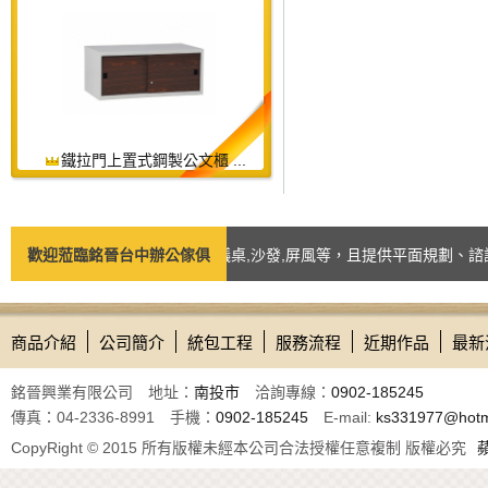
鐵拉門上置式鋼製公文櫃 ...
如：台中辦公椅,辦公桌,會議桌,沙發,屏風等，且提供平面規劃、諮詢訂製
歡迎蒞臨銘晉台中辦公傢俱
商品介紹
公司簡介
統包工程
服務流程
近期作品
最新
銘晉興業有限公司 地址：
南投市
洽詢專線：
0902-185245
傳真：04-2336-8991 手機：
0902-185245
E-mail:
ks331977@hotm
CopyRight © 2015 所有版權未經本公司合法授權任意複制 版權必究