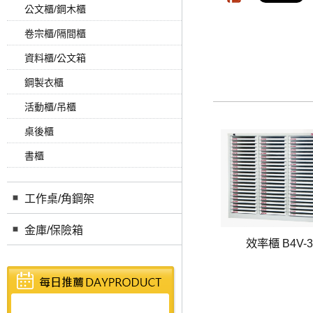
公文櫃/鋼木櫃
卷宗櫃/隔間櫃
資料櫃/公文箱
鋼製衣櫃
活動櫃/吊櫃
桌後櫃
書櫃
工作桌/角鋼架
金庫/保險箱
效率櫃 B4V-3.