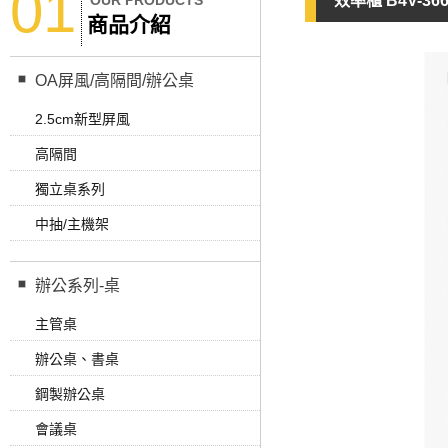
01
OUR PRODUCTS
效率櫃 B4V-36
商品介紹
OA屏風/高隔間/辦公桌
2.5cm新型屏風
高隔間
獨立桌系列
中抽/主機架
辦公系列-桌
主管桌
辦公桌、書桌
鋼製辦公桌
會議桌