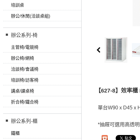
培訓桌
辦公/休閒(洽談桌組)
辦公系列-椅
主管椅/電競椅
辦公椅/網椅
洽談椅/會議椅
培訓椅/訪客椅
【627-8】效率櫃 B
講桌/課桌椅
折合椅/鐵合椅
單台W90 x D45 x H
辦公系列-櫃
*抽屜可選用高透明
鐵櫃