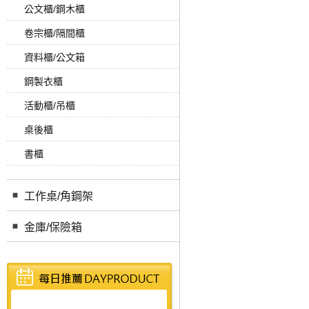
公文櫃/鋼木櫃
卷宗櫃/隔間櫃
資料櫃/公文箱
鋼製衣櫃
活動櫃/吊櫃
桌後櫃
書櫃
工作桌/角鋼架
金庫/保險箱