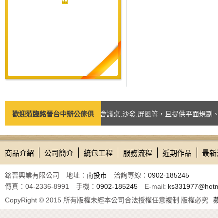
商品如：台中辦公椅,辦公桌,會議桌,沙發,屏風等，且提供平面規劃、諮詢
歡迎蒞臨銘晉台中辦公傢俱
商品介紹
公司簡介
統包工程
服務流程
近期作品
最新
銘晉興業有限公司 地址：
南投市
洽詢專線：
0902-185245
傳真：04-2336-8991 手機：
0902-185245
E-mail:
ks331977@hotm
CopyRight © 2015 所有版權未經本公司合法授權任意複制 版權必究