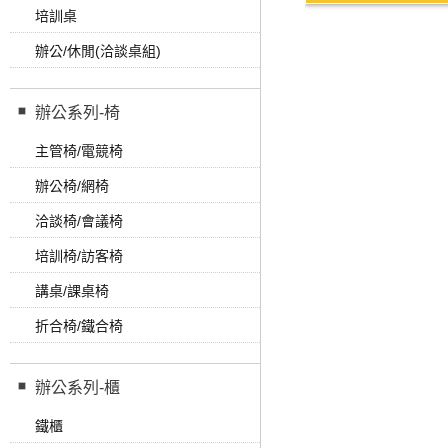
培訓桌
辦公/休閒(洽談桌組)
辦公系列-椅
主管椅/電競椅
辦公椅/網椅
洽談椅/會議椅
培訓椅/訪客椅
講桌/課桌椅
折合椅/鐵合椅
辦公系列-櫃
鐵櫃