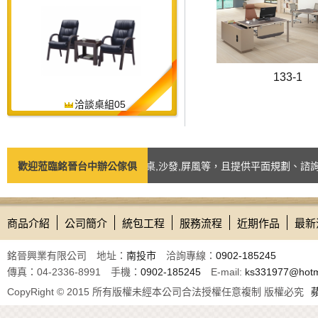
133-1
洽談桌組05
如：台中辦公椅,辦公桌,會議桌,沙發,屏風等，且提供平面規劃、諮詢訂製
歡迎蒞臨銘晉台中辦公傢俱
商品介紹
公司簡介
統包工程
服務流程
近期作品
最新
銘晉興業有限公司 地址：
南投市
洽詢專線：
0902-185245
傳真：04-2336-8991 手機：
0902-185245
E-mail:
ks331977@hotm
CopyRight © 2015 所有版權未經本公司合法授權任意複制 版權必究