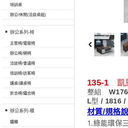
培訓桌
辦公/休閒(洽談桌組)
辦公系列-椅
主管椅/電競椅
辦公椅/網椅
洽談椅/會議椅
培訓椅/訪客椅
135-1
講桌/課桌椅
整組 W176 x
折合椅/鐵合椅
L型 / 181
材質/規格
辦公系列-櫃
1.綠能環保
鐵櫃