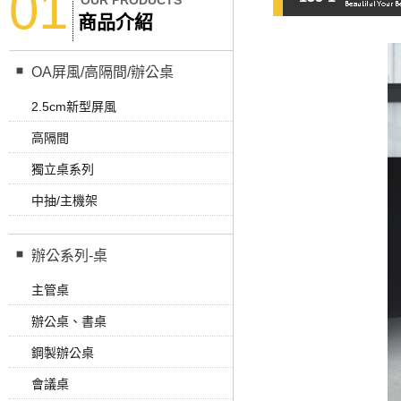
01
OUR PRODUCTS
商品介紹
OA屏風/高隔間/辦公桌
2.5cm新型屏風
高隔間
獨立桌系列
中抽/主機架
辦公系列-桌
主管桌
辦公桌、書桌
鋼製辦公桌
會議桌