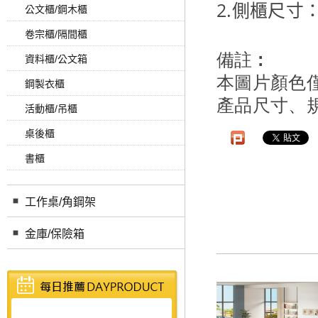
2.側櫃尺寸：W
公文櫃/鋼木櫃
卷宗櫃/隔間櫃
備註 :
資料櫃/公文箱
本圖片顏色
鋼製衣櫃
產品尺寸、
活動櫃/吊櫃
桌後櫃
書櫃
工作桌/角鋼架
金庫/保險箱