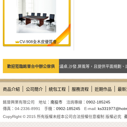
CV-908全木皮優質會...
商品如：台中辦公椅,辦公桌,會議桌,沙發,屏風等，且提供平面規劃、諮詢
歡迎蒞臨銘晉台中辦公傢俱
商品介紹
公司簡介
統包工程
服務流程
近期作品
最新
銘晉興業有限公司 地址：
南投市
洽詢專線：
0902-185245
傳真：04-2336-8991 手機：
0902-185245
E-mail:
ks331977@hotm
CopyRight © 2015 所有版權未經本公司合法授權任意複制 版權必究