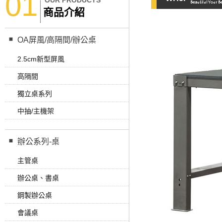
01
OUR PRODUCTS
商品介紹
OA屏風/高隔間/辦公桌
2.5cm新型屏風
高隔間
獨立桌系列
中抽/主機架
辦公系列-桌
主管桌
辦公桌、書桌
鋼製辦公桌
會議桌