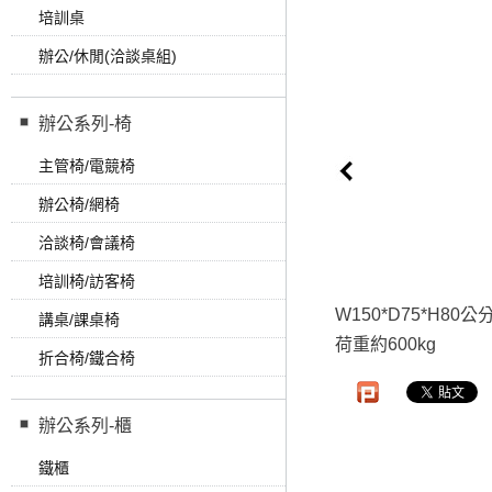
培訓桌
辦公/休閒(洽談桌組)
辦公系列-椅
主管椅/電競椅
辦公椅/網椅
洽談椅/會議椅
培訓椅/訪客椅
W150*D75*H80公
講桌/課桌椅
荷重約600kg
折合椅/鐵合椅
辦公系列-櫃
鐵櫃