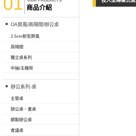
01
OUR PRODUCTS
投入型轉盤式金庫
商品介紹
OA屏風/高隔間/辦公桌
2.5cm新型屏風
高隔間
獨立桌系列
中抽/主機架
辦公系列-桌
主管桌
辦公桌、書桌
鋼製辦公桌
會議桌