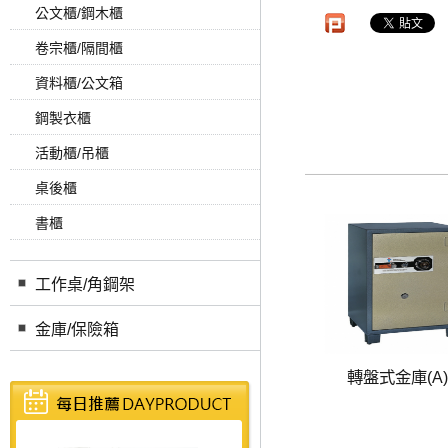
公文櫃/鋼木櫃
卷宗櫃/隔間櫃
資料櫃/公文箱
鋼製衣櫃
活動櫃/吊櫃
桌後櫃
書櫃
工作桌/角鋼架
金庫/保險箱
轉盤式金庫(A) .