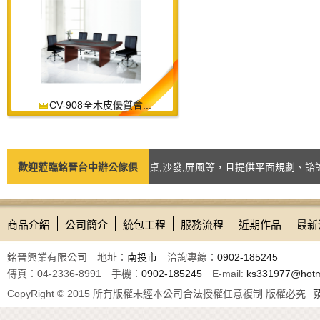
CV-908全木皮優質會...
如：台中辦公椅,辦公桌,會議桌,沙發,屏風等，且提供平面規劃、諮詢訂製
歡迎蒞臨銘晉台中辦公傢俱
商品介紹
公司簡介
統包工程
服務流程
近期作品
最新
銘晉興業有限公司 地址：
南投市
洽詢專線：
0902-185245
傳真：04-2336-8991 手機：
0902-185245
E-mail:
ks331977@hotm
CopyRight © 2015 所有版權未經本公司合法授權任意複制 版權必究