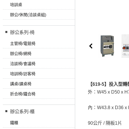
培訓桌
辦公/休閒(洽談桌組)
辦公系列-椅
主管椅/電競椅
辦公椅/網椅
洽談椅/會議椅
培訓椅/訪客椅
講桌/課桌椅
【619-5】投入型轉
外：W45 x D50 x H
折合椅/鐵合椅
內：W43.8 x D36 x 
辦公系列-櫃
鐵櫃
90公斤 / 隔板1片