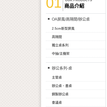
01
OUR PRODUCTS
商品介紹
OA屏風/高隔間/辦公桌
2.5cm新型屏風
高隔間
獨立桌系列
中抽/主機架
辦公系列-桌
主管桌
辦公桌、書桌
鋼製辦公桌
會議桌