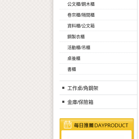
公文櫃/鋼木櫃
卷宗櫃/隔間櫃
資料櫃/公文箱
鋼製衣櫃
活動櫃/吊櫃
桌後櫃
書櫃
工作桌/角鋼架
金庫/保險箱