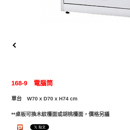
168-9 電腦筒
單台 W70 x D70 x H74 cm
**桌板可換木紋檯面或胡桃檯面，價格另議