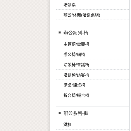
培訓桌
辦公/休閒(洽談桌組)
辦公系列-椅
主管椅/電競椅
辦公椅/網椅
洽談椅/會議椅
培訓椅/訪客椅
講桌/課桌椅
折合椅/鐵合椅
辦公系列-櫃
鐵櫃