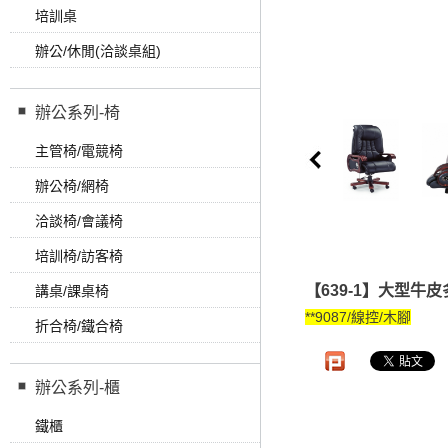
培訓桌
辦公/休閒(洽談桌組)
辦公系列-椅
主管椅/電競椅
辦公椅/網椅
洽談椅/會議椅
培訓椅/訪客椅
【639-1】大型牛皮多
講桌/課桌椅
**9087/線控/木腳
折合椅/鐵合椅
辦公系列-櫃
鐵櫃