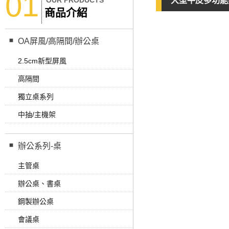
01
OUR PRODUCTS
大型牛皮多功能
商品介紹
OA屏風/高隔間/辦公桌
2.5cm新型屏風
高隔間
獨立桌系列
中抽/主機架
辦公系列-桌
主管桌
辦公桌、書桌
鋼製辦公桌
會議桌