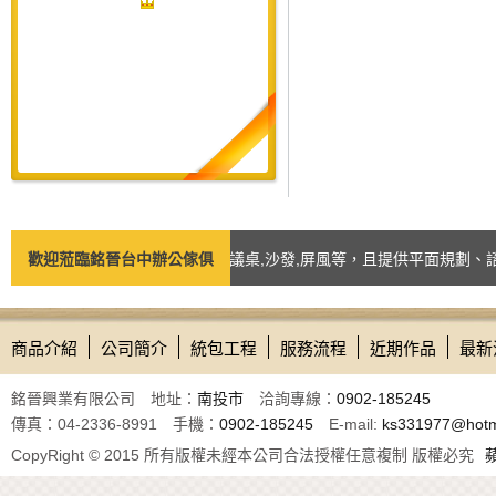
品如：台中辦公椅,辦公桌,會議桌,沙發,屏風等，且提供平面規劃、諮詢訂
歡迎蒞臨銘晉台中辦公傢俱
商品介紹
公司簡介
統包工程
服務流程
近期作品
最新
銘晉興業有限公司 地址：
南投市
洽詢專線：
0902-185245
傳真：04-2336-8991 手機：
0902-185245
E-mail:
ks331977@hotm
CopyRight © 2015 所有版權未經本公司合法授權任意複制 版權必究