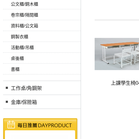
公文櫃/鋼木櫃
卷宗櫃/隔間櫃
資料櫃/公文箱
鋼製衣櫃
活動櫃/吊櫃
桌後櫃
書櫃
上課學生椅0
工作桌/角鋼架
金庫/保險箱