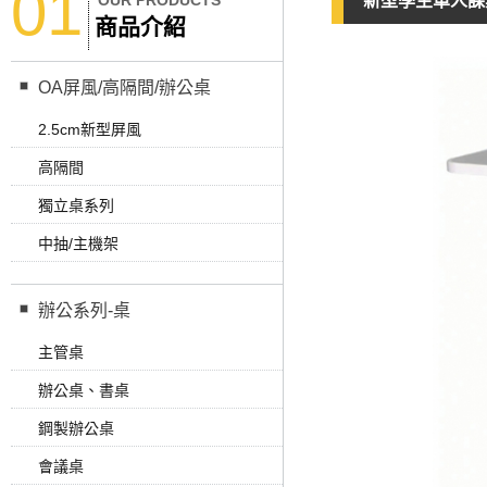
01
OUR PRODUCTS
新型學生單人課
商品介紹
OA屏風/高隔間/辦公桌
2.5cm新型屏風
高隔間
獨立桌系列
中抽/主機架
辦公系列-桌
主管桌
辦公桌、書桌
鋼製辦公桌
會議桌