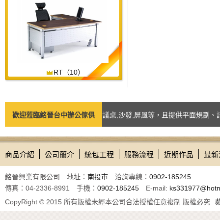
RT（10）
品如：台中辦公椅,辦公桌,會議桌,沙發,屏風等，且提供平面規劃、諮詢訂
歡迎蒞臨銘晉台中辦公傢俱
商品介紹
公司簡介
統包工程
服務流程
近期作品
最新
銘晉興業有限公司 地址：
南投市
洽詢專線：
0902-185245
傳真：04-2336-8991 手機：
0902-185245
E-mail:
ks331977@hotm
CopyRight © 2015 所有版權未經本公司合法授權任意複制 版權必究