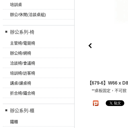
培訓桌
辦公/休閒(洽談桌組)
辦公系列-椅
主管椅/電競椅
辦公椅/網椅
洽談椅/會議椅
培訓椅/訪客椅
【679-6】W66 x D81
講桌/課桌椅
**桌板固定，不可掀
折合椅/鐵合椅
辦公系列-櫃
鐵櫃