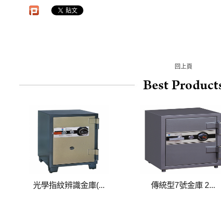
回上頁
光學指紋辨識金庫(...
傳統型7號金庫 2...