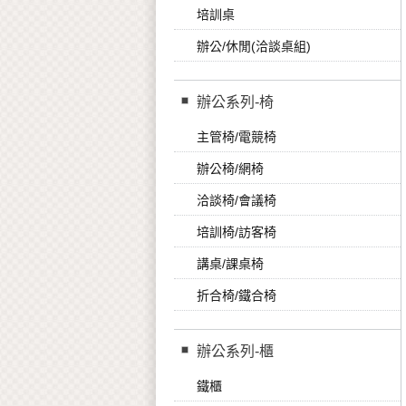
培訓桌
辦公/休閒(洽談桌組)
辦公系列-椅
主管椅/電競椅
辦公椅/網椅
洽談椅/會議椅
培訓椅/訪客椅
講桌/課桌椅
折合椅/鐵合椅
辦公系列-櫃
鐵櫃