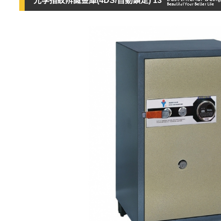
光學指紋辨識金庫(4DS/自動鎖定) 13