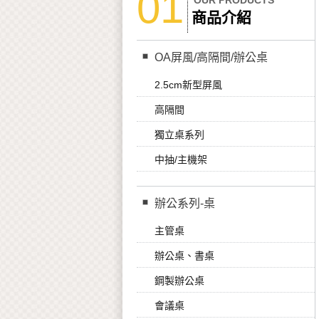
01
OUR PRODUCTS
商品介紹
OA屏風/高隔間/辦公桌
2.5cm新型屏風
高隔間
獨立桌系列
中抽/主機架
辦公系列-桌
主管桌
辦公桌、書桌
鋼製辦公桌
會議桌